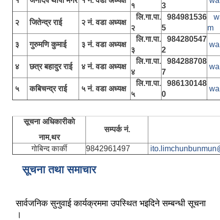
१
जनदिप थापा मगर
१ नं. वडा अध्यक्ष
wa
१
3
लि.गा.पा.
984981536
w
२
जितेन्द्र राई
२ नं. वडा अध्यक्ष
२
5
m
लि.गा.पा.
984280547
३
गुरुमणि कुमाई
३ नं. वडा अध्यक्ष
wa
३
2
लि.गा.पा.
984288708
४
छत्र बहादुर राई
४ नं. वडा अध्यक्ष
wa
४
7
लि.गा.पा.
986130148
५
कबिचन्द्र राई
५ नं. वडा अध्यक्ष
wa
५
0
सूचना अधिकारीकाे
सम्पर्क नं.
नाम,थर
गोबिन्द कार्की
9842961497
ito.limchunbunmun
सूचना तथा समाचार
सार्वजनिक सुनुवाई कार्यक्रममा उपस्थित भइदिने सम्बन्धी सूचना
।