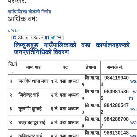
प्रकार:
गाउँपालिका बोर्डको निर्णय
आर्थिक वर्ष:
८०/८१
लिम्चुङबुङ गाउँपालिकाकाे वडा कार्यालयहरुकाे
जनप्रतिनिधिकाे विवरण
सि.नं
नाम, थर
पद
ठेगाना
सम्पर्क नं.
.
लि.गा.पा.
984119940
१
जनदिप थापा मगर
१ नं. वडा अध्यक्ष
wa
१
3
लि.गा.पा.
984981536
w
२
जितेन्द्र राई
२ नं. वडा अध्यक्ष
२
5
m
लि.गा.पा.
984280547
३
गुरुमणि कुमाई
३ नं. वडा अध्यक्ष
wa
३
2
लि.गा.पा.
984288708
४
छत्र बहादुर राई
४ नं. वडा अध्यक्ष
wa
४
7
लि.गा.पा.
986130148
५
कबिचन्द्र राई
५ नं. वडा अध्यक्ष
wa