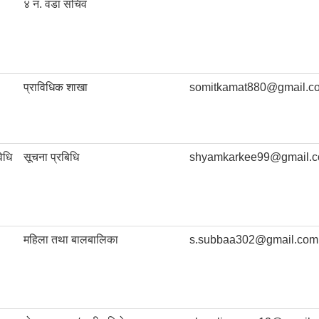
४ नं. वडा सचिव
प्राविधिक शाखा
somitkamat880@gmail.c
िधि
सूचना प्रबिधि
shyamkarkee99@gmail.
महिला तथा बालबालिका
s.subbaa302@gmail.com