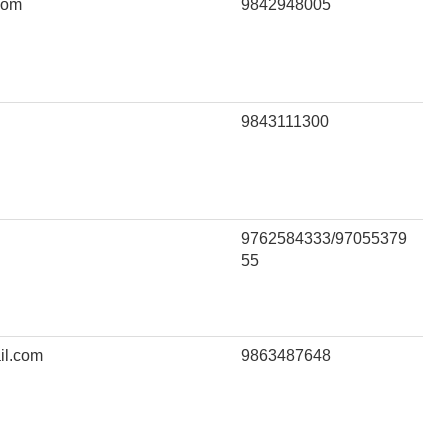
com
9842948005
9843111300
9762584333/97055379
55
il.com
9863487648