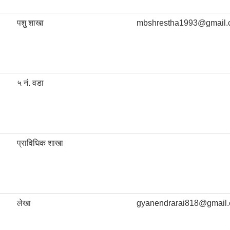
पशु शाखा
mbshrestha1993@gmail.
५ नं. वडा
प्राविधिक शाखा
लेखा
gyanendrarai818@gmail