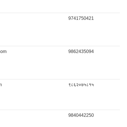
9741750421
com
9862435094
m
९८६२०७५८१५
9840442250