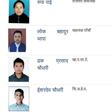
रोजगार संयोजक
रुपा राई
सहायक पाँचौं
लोक बहादुर
थापा
खा.प.सा.टे.
ढक प्रसाद
चौधरी
सि.अ.हे.व.
ईशरदेव चौधरी