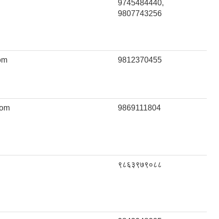
9745484440,
9807743256
om
9812370455
com
9869111804
९८६३९७९०८८