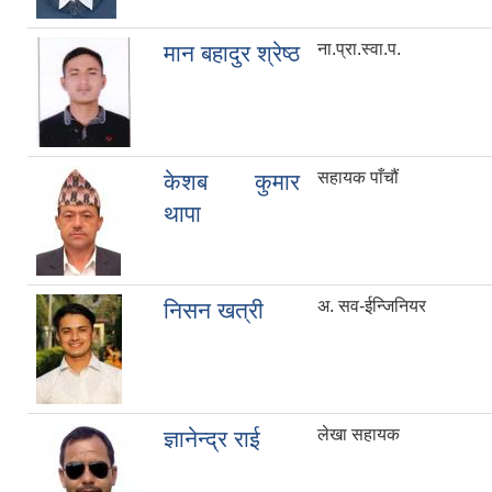
ना.प्रा.स्वा.प.
मान बहादुर श्रेष्ठ
सहायक पाँचौं
केशब कुमार
थापा
अ. सव-ईन्जिनियर
निसन खत्री
लेखा सहायक
ज्ञानेन्द्र राई