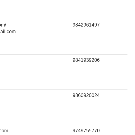
om/
9842961497
ail.com
9841939206
9860920024
.com
9749755770