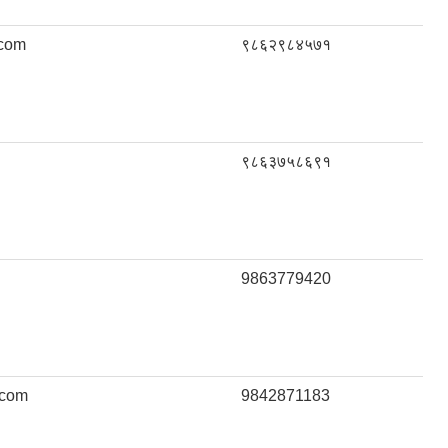
com
९८६२९८४५७१
९८६३७५८६९१
9863779420
.com
9842871183