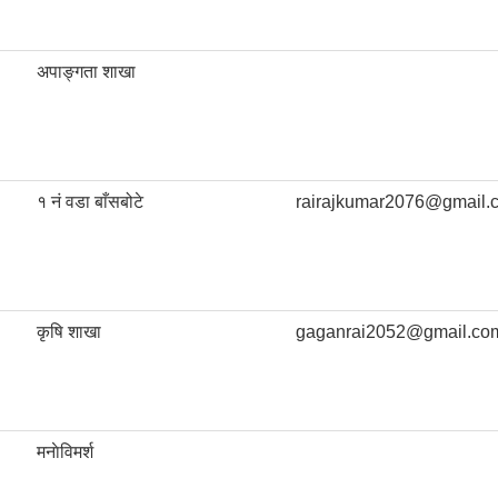
अपाङ्गता शाखा
१ नं वडा बाँसबोटे
rairajkumar2076@gmail.
कृषि शाखा
gaganrai2052@gmail.co
मनाेविमर्श