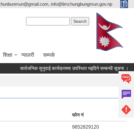
imchunbunmun@gmail.com, info@limchungbungmun.gov.np
Search form
Search
शिक्षा
ग्यालरी
सम्पर्क
सार्वजनिक सुनुवाई कार्यक्रममा उपस्थित भइदिने सम्बन्धी सूचना ।
शिक
फोन नं
9852829120