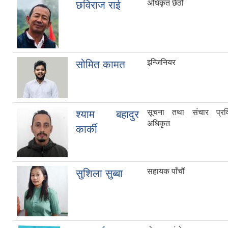
अधिकृत छैठौं
छविराज राई
इन्जिनियर
सोमित कामत
सूचना तथा संचार प्रव
श्याम बहादुर
अधिकृत
कार्की
सहायक पाँचौं
सुशिला सुब्बा