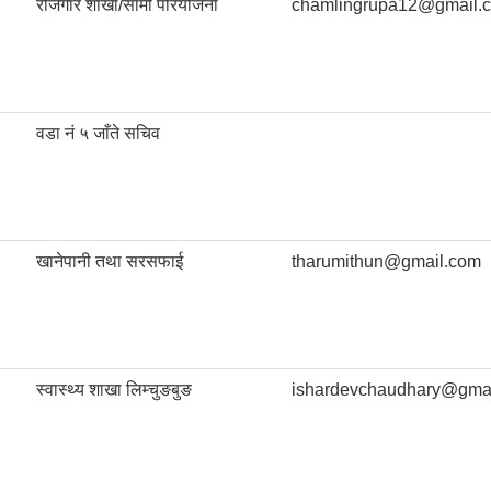
रोजगार शाखा/सामी परियोजना
chamlingrupa12@gmail.
वडा नं ५ जाँते सचिव
खानेपानी तथा सरसफाई
tharumithun@gmail.com
स्वास्थ्य शाखा लिम्चुङबुङ
ishardevchaudhary@gma