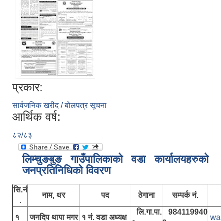
प्रकार:
सार्वजनिक खरीद / बोलपत्र सूचना
आर्थिक वर्ष:
८२/८३
लिम्चुङबुङ गाउँपालिकाकाे वडा कार्यालयहरुकाे
जनप्रतिनिधिकाे विवरण
सि.नं
नाम, थर
पद
ठेगाना
सम्पर्क नं.
.
लि.गा.पा.
984119940
१
जनदिप थापा मगर
१ नं. वडा अध्यक्ष
wa