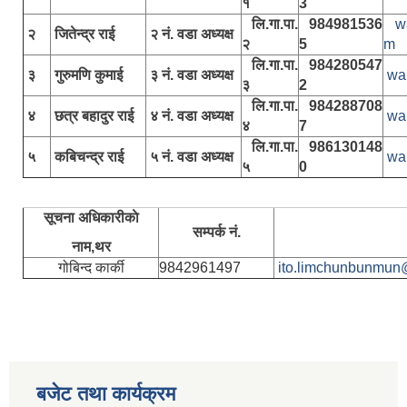
१
3
लि.गा.पा.
984981536
w
२
जितेन्द्र राई
२ नं. वडा अध्यक्ष
२
5
m
लि.गा.पा.
984280547
३
गुरुमणि कुमाई
३ नं. वडा अध्यक्ष
wa
३
2
लि.गा.पा.
984288708
४
छत्र बहादुर राई
४ नं. वडा अध्यक्ष
wa
४
7
लि.गा.पा.
986130148
५
कबिचन्द्र राई
५ नं. वडा अध्यक्ष
wa
५
0
सूचना अधिकारीकाे
सम्पर्क नं.
नाम,थर
गोबिन्द कार्की
9842961497
ito.limchunbunmun
बजेट तथा कार्यक्रम