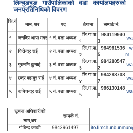
लिम्चुङबुङ गाउँपालिकाकाे वडा कार्यालयहरुकाे
जनप्रतिनिधिकाे विवरण
सि.नं
नाम, थर
पद
ठेगाना
सम्पर्क नं.
.
लि.गा.पा.
984119940
१
जनदिप थापा मगर
१ नं. वडा अध्यक्ष
wa
१
3
लि.गा.पा.
984981536
w
२
जितेन्द्र राई
२ नं. वडा अध्यक्ष
२
5
m
लि.गा.पा.
984280547
३
गुरुमणि कुमाई
३ नं. वडा अध्यक्ष
wa
३
2
लि.गा.पा.
984288708
४
छत्र बहादुर राई
४ नं. वडा अध्यक्ष
wa
४
7
लि.गा.पा.
986130148
५
कबिचन्द्र राई
५ नं. वडा अध्यक्ष
wa
५
0
सूचना अधिकारीकाे
सम्पर्क नं.
नाम,थर
गोबिन्द कार्की
9842961497
ito.limchunbunmun