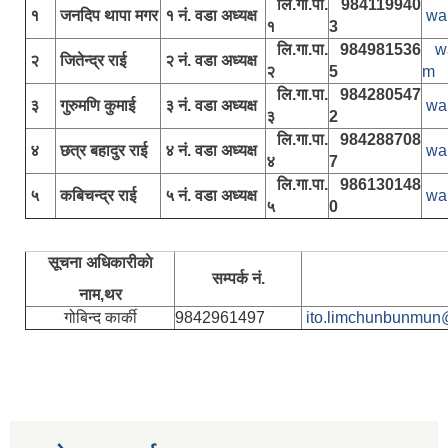
लि.गा.पा.
984119940
१
जनदिप थापा मगर
१ नं. वडा अध्यक्ष
wa
१
3
लि.गा.पा.
984981536
w
२
जितेन्द्र राई
२ नं. वडा अध्यक्ष
२
5
m
लि.गा.पा.
984280547
३
गुरुमणि कुमाई
३ नं. वडा अध्यक्ष
wa
३
2
लि.गा.पा.
984288708
४
छत्र बहादुर राई
४ नं. वडा अध्यक्ष
wa
४
7
लि.गा.पा.
986130148
५
कबिचन्द्र राई
५ नं. वडा अध्यक्ष
wa
५
0
सूचना अधिकारीकाे
सम्पर्क नं.
नाम,थर
गोबिन्द कार्की
9842961497
ito.limchunbunmun