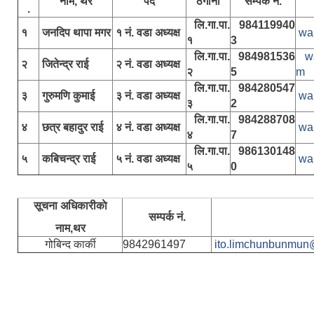
नाम, थर
पद
ठेगाना
सम्पर्क नं.
.
लि.गा.पा.
984119940
१
जनदिप थापा मगर
१ नं. वडा अध्यक्ष
wa
१
3
लि.गा.पा.
984981536
w
२
जितेन्द्र राई
२ नं. वडा अध्यक्ष
२
5
m
लि.गा.पा.
984280547
३
गुरुमणि कुमाई
३ नं. वडा अध्यक्ष
wa
३
2
लि.गा.पा.
984288708
४
छत्र बहादुर राई
४ नं. वडा अध्यक्ष
wa
४
7
लि.गा.पा.
986130148
५
कबिचन्द्र राई
५ नं. वडा अध्यक्ष
wa
५
0
सूचना अधिकारीकाे
सम्पर्क नं.
नाम,थर
गोबिन्द कार्की
9842961497
ito.limchunbunmun