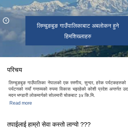
लिम्चुङबुङ गाउँपालिका अन्तरगतकाे Everest
लिम्चुङबुङ गाउँपालिकाबाट अबलाेकन हुने
Everest View Top बाट देखिने हिमालहरु
View Top
लिम्चुङबुङ गाउँपालिकाकाे नक्सा
हिमशिख्लाहरु
परिचय
लिम्चुङबुङ गाउँपालिका नेपालको एक रमणीय, सुन्दर, हरेक पर्यटकहरुको 
पर्यटनको नयाँ गन्तव्यको रुपमा विकास भइरहेको कोशी प्रदेश अन्तर्गत उ
मदन भण्डारी लोकमार्गको सोलमारी चोकबाट ३४ कि.मि.
Read more
about परिचय
तपाईलाई हाम्रो सेवा कस्तो लाग्यो ???