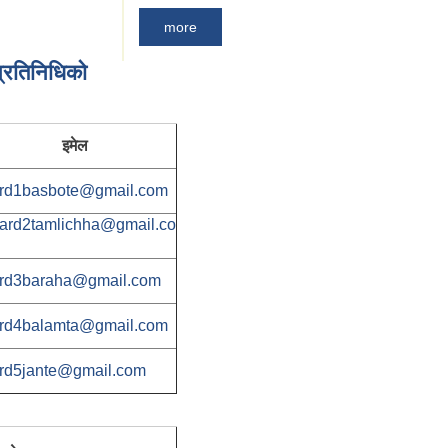
more
रतिनिधिकाे
इमेल
rd1basbote@gmail.com
ard2tamlichha@gmail.co
rd3baraha@gmail.com
rd4balamta@gmail.com
rd5jante@gmail.com