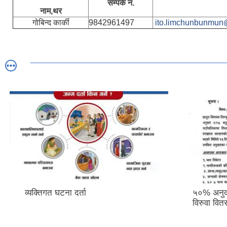
सम्पर्क नं.
नाम,थर
गोबिन्द कार्की
9842961497
ito.limchunbunmun
व्यक्तिगत घटना दर्ता
५०% अनुदा
विरुवा वित