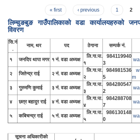
Pages
« first
‹ previous
1
2
लिम्चुङबुङ गाउँपालिकाकाे वडा कार्यालयहरुकाे जनप्
विवरण
सि.नं
नाम, थर
पद
ठेगाना
सम्पर्क नं.
.
लि.गा.पा.
984119940
१
जनदिप थापा मगर
१ नं. वडा अध्यक्ष
wa
१
3
लि.गा.पा.
984981536
w
२
जितेन्द्र राई
२ नं. वडा अध्यक्ष
२
5
m
लि.गा.पा.
984280547
३
गुरुमणि कुमाई
३ नं. वडा अध्यक्ष
wa
३
2
लि.गा.पा.
984288708
४
छत्र बहादुर राई
४ नं. वडा अध्यक्ष
wa
४
7
लि.गा.पा.
986130148
५
कबिचन्द्र राई
५ नं. वडा अध्यक्ष
wa
५
0
सूचना अधिकारीकाे