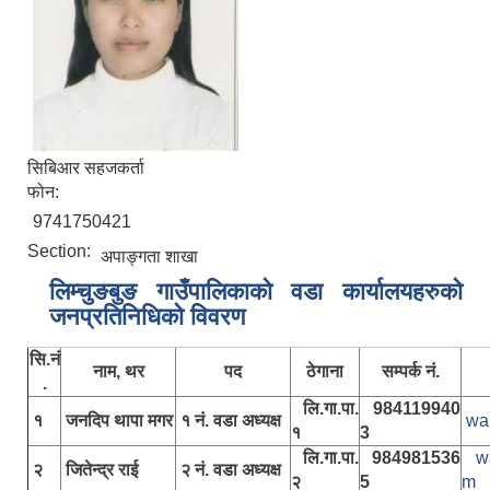
सिबिआर सहजकर्ता
फोन:
9741750421
Section:
अपाङ्गता शाखा
लिम्चुङबुङ गाउँपालिकाकाे वडा कार्यालयहरुकाे
जनप्रतिनिधिकाे विवरण
सि.नं
नाम, थर
पद
ठेगाना
सम्पर्क नं.
.
लि.गा.पा.
984119940
१
जनदिप थापा मगर
१ नं. वडा अध्यक्ष
wa
१
3
लि.गा.पा.
984981536
w
२
जितेन्द्र राई
२ नं. वडा अध्यक्ष
२
5
m