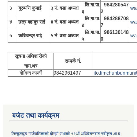
लि.गा.पा.
984280547
३
गुरुमणि कुमाई
३ नं. वडा अध्यक्ष
wa
३
2
लि.गा.पा.
984288708
४
छत्र बहादुर राई
४ नं. वडा अध्यक्ष
wa
४
7
लि.गा.पा.
986130148
५
कबिचन्द्र राई
५ नं. वडा अध्यक्ष
wa
५
0
सूचना अधिकारीकाे
सम्पर्क नं.
नाम,थर
गोबिन्द कार्की
9842961497
ito.limchunbunmun
बजेट तथा कार्यक्रम
लिम्चुङबुङ गाउँपालिकाको दोस्रो सभाको १९औं अधिवेशनबाट स्वीकृत आ.व.