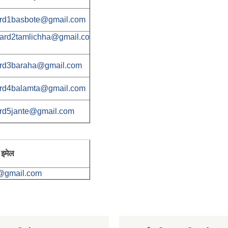
rd1basbote@gmail.com
ard2tamlichha@gmail.co
rd3baraha@gmail.com
rd4balamta@gmail.com
rd5jante@gmail.com
इमेल
@gmail.com