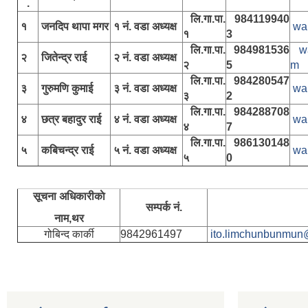
.
लि.गा.पा.
984119940
१
जनदिप थापा मगर
१ नं. वडा अध्यक्ष
wa
१
3
लि.गा.पा.
984981536
w
२
जितेन्द्र राई
२ नं. वडा अध्यक्ष
२
5
m
लि.गा.पा.
984280547
३
गुरुमणि कुमाई
३ नं. वडा अध्यक्ष
wa
३
2
लि.गा.पा.
984288708
४
छत्र बहादुर राई
४ नं. वडा अध्यक्ष
wa
४
7
लि.गा.पा.
986130148
५
कबिचन्द्र राई
५ नं. वडा अध्यक्ष
wa
५
0
सूचना अधिकारीकाे
सम्पर्क नं.
नाम,थर
गोबिन्द कार्की
9842961497
ito.limchunbunmun