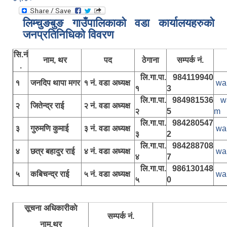
लिम्चुङबुङ गाउँपालिकाकाे वडा कार्यालयहरुकाे
जनप्रतिनिधिकाे विवरण
सि.नं
नाम, थर
पद
ठेगाना
सम्पर्क नं.
.
लि.गा.पा.
984119940
१
जनदिप थापा मगर
१ नं. वडा अध्यक्ष
wa
१
3
लि.गा.पा.
984981536
w
२
जितेन्द्र राई
२ नं. वडा अध्यक्ष
२
5
m
लि.गा.पा.
984280547
३
गुरुमणि कुमाई
३ नं. वडा अध्यक्ष
wa
३
2
लि.गा.पा.
984288708
४
छत्र बहादुर राई
४ नं. वडा अध्यक्ष
wa
४
7
लि.गा.पा.
986130148
५
कबिचन्द्र राई
५ नं. वडा अध्यक्ष
wa
५
0
सूचना अधिकारीकाे
सम्पर्क नं.
नाम,थर