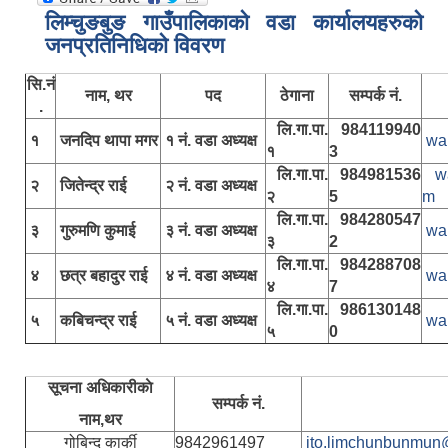
लिम्चुङबुङ गाउँपालिकाकाे वडा कार्यालयहरुकाे
जनप्रतिनिधिकाे विवरण
सि.नं
नाम, थर
पद
ठेगाना
सम्पर्क नं.
.
लि.गा.पा.
984119940
१
जनदिप थापा मगर
१ नं. वडा अध्यक्ष
wa
१
3
लि.गा.पा.
984981536
w
२
जितेन्द्र राई
२ नं. वडा अध्यक्ष
२
5
m
लि.गा.पा.
984280547
३
गुरुमणि कुमाई
३ नं. वडा अध्यक्ष
wa
३
2
लि.गा.पा.
984288708
४
छत्र बहादुर राई
४ नं. वडा अध्यक्ष
wa
४
7
लि.गा.पा.
986130148
५
कबिचन्द्र राई
५ नं. वडा अध्यक्ष
wa
५
0
सूचना अधिकारीकाे
सम्पर्क नं.
नाम,थर
गोबिन्द कार्की
9842961497
ito.limchunbunmun