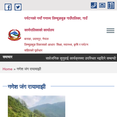
Skip to main content
पर्यटनको नयाँ गन्तव्य लिम्चुङबुङ गाउँपालिका, गाउँ
कार्यपालिकाको कार्यालय
बाराहा, उदयपुर, नेपाल
लिम्चुङबुङ विकासको आधारः शिक्षा, स्वास्थ्य, कृषि र पर्यटन
सहितको पूर्वाधार
समाचार
सार्वजनिक सुनुवाई कार्यक्रममा उपस्थित भइदिने सम्बन्धी सू
You are here
Home
» गणेश जंग रायामाझी
गणेश जंग रायामाझी