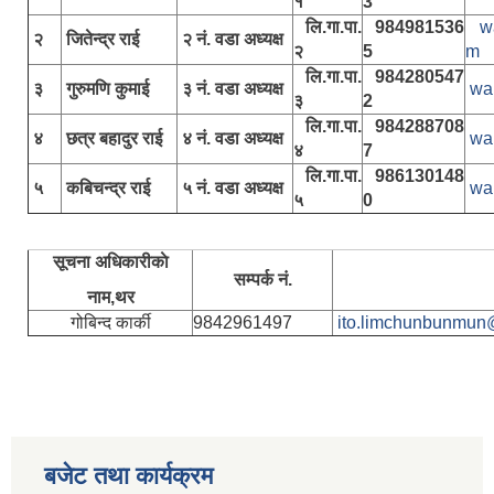
१
3
लि.गा.पा.
984981536
w
२
जितेन्द्र राई
२ नं. वडा अध्यक्ष
२
5
m
लि.गा.पा.
984280547
३
गुरुमणि कुमाई
३ नं. वडा अध्यक्ष
wa
३
2
लि.गा.पा.
984288708
४
छत्र बहादुर राई
४ नं. वडा अध्यक्ष
wa
४
7
लि.गा.पा.
986130148
५
कबिचन्द्र राई
५ नं. वडा अध्यक्ष
wa
५
0
सूचना अधिकारीकाे
सम्पर्क नं.
नाम,थर
गोबिन्द कार्की
9842961497
ito.limchunbunmun
बजेट तथा कार्यक्रम