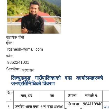
सहायक पाँचौं
ईमेल:
rgsnesh@gmail.com
फोन:
9862241001
Section:
प्रशासन
लिम्चुङबुङ गाउँपालिकाकाे वडा कार्यालयहरुकाे
जनप्रतिनिधिकाे विवरण
सि.नं
नाम, थर
पद
ठेगाना
सम्पर्क नं.
.
लि.गा.पा.
984119940
१
जनदिप थापा मगर
१ नं. वडा अध्यक्ष
wa