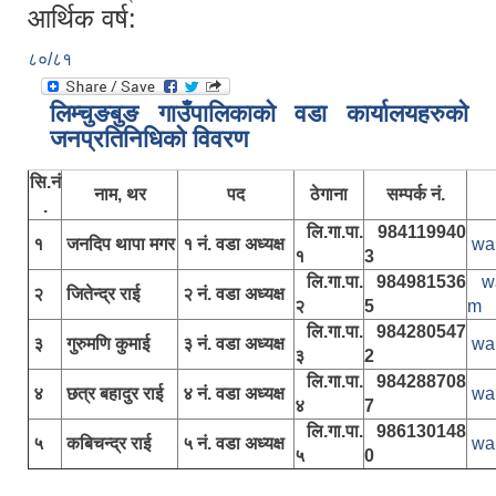
आर्थिक वर्ष:
८०/८१
लिम्चुङबुङ गाउँपालिकाकाे वडा कार्यालयहरुकाे
जनप्रतिनिधिकाे विवरण
सि.नं
नाम, थर
पद
ठेगाना
सम्पर्क नं.
.
लि.गा.पा.
984119940
१
जनदिप थापा मगर
१ नं. वडा अध्यक्ष
wa
१
3
लि.गा.पा.
984981536
w
२
जितेन्द्र राई
२ नं. वडा अध्यक्ष
२
5
m
लि.गा.पा.
984280547
३
गुरुमणि कुमाई
३ नं. वडा अध्यक्ष
wa
३
2
लि.गा.पा.
984288708
४
छत्र बहादुर राई
४ नं. वडा अध्यक्ष
wa
४
7
लि.गा.पा.
986130148
५
कबिचन्द्र राई
५ नं. वडा अध्यक्ष
wa
५
0